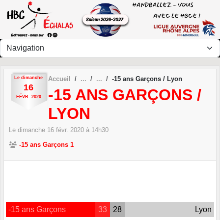
Panneau de gestion des cookies
Le
dimanche
Accueil
-15 ans Garçons / Lyon
16
-15 ANS GARÇONS /
FÉVR.
2020
LYON
Le
dimanche
16
févr.
2020
à 14h30
-15 ans Garçons 1
-15 ans Garçons
33
28
Lyon