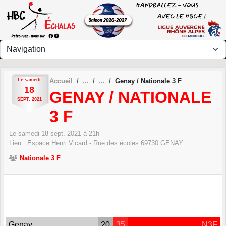
Panneau de gestion des cookies
Le
samedi
Accueil
Genay / Nationale 3 F
18
GENAY / NATIONALE
SEPT.
2021
3 F
Le
samedi
18
sept.
2021
à 21h
Lieu :
Espace Henri Vicard - Rue des écoles
69730
GENAY
Nationale 3 F
Genay
20
35
N3F