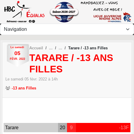
Panneau de gestion des cookies
Le
samedi
Accueil
Tarare / -13 ans Filles
05
TARARE / -13 ANS
FÉVR.
2022
FILLES
Le
samedi
05
févr.
2022
à 14h
-13 ans Filles
Tarare
20
9
-13F