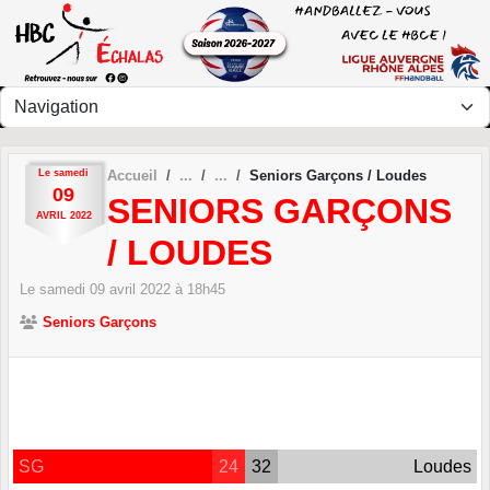
Panneau de gestion des cookies
Le
samedi
Accueil
Seniors Garçons / Loudes
09
SENIORS GARÇONS
AVRIL
2022
/ LOUDES
Le
samedi
09
avril
2022
à 18h45
Seniors Garçons
SG
24
32
Loudes